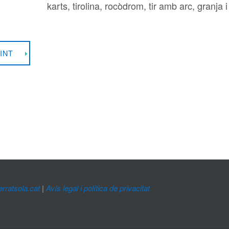
karts, tirolina, rocòdrom, tir amb arc, granja i
INT
ratsola.cat
|
Avís legal i política de privacitat