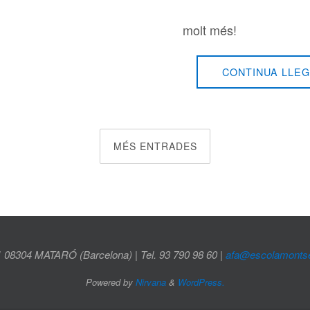
molt més!
CONTINUA LLEG
MÉS ENTRADES
1 08304 MATARÓ (Barcelona) | Tel. 93 790 98 60 |
afa@escolamontser
Powered by
Nirvana
&
WordPress.