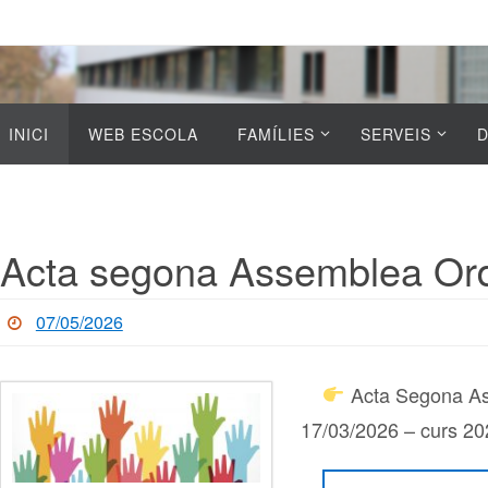
Skip
to
content
Skip
INICI
WEB ESCOLA
FAMÍLIES
SERVEIS
to
content
Acta segona Assemblea Ord
07/05/2026
Acta Segona As
17/03/2026 – curs 2